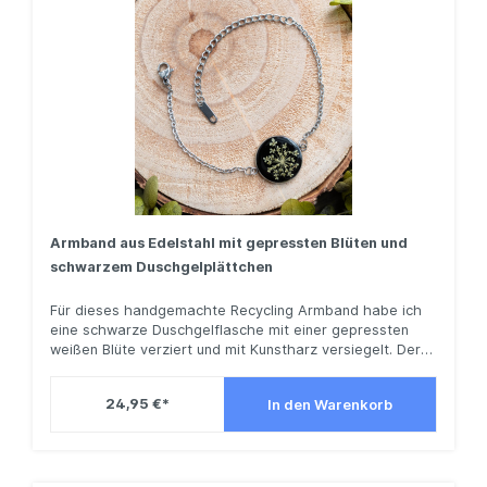
Armband aus Edelstahl mit gepressten Blüten und
schwarzem Duschgelplättchen
Für dieses handgemachte Recycling Armband habe ich
eine schwarze Duschgelflasche mit einer gepressten
weißen Blüte verziert und mit Kunstharz versiegelt. Der
Blütenanhänger ist 2 cm groß.Das Armband besteht aus
Edelstahl. Es ist insgesamt 23 cm lang. Es verfügt über
24,95 €*
In den Warenkorb
ein Verlängerungskettchen, so dass es von 16 - 22,5 cm
tragbar ist.Dieses Schmuckstück ist ein liebevoll
handgemachtes Unikat. Sie wünschen sich eine andere
Größe oder andere Farben? Schreiben Sie mir gern Ihre
Vorstellungen, damit ich Ihr ganz persönliches