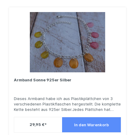
persönliches Schmuckstück herstellen kann.
Armband Sonne 925er Silber
Dieses Armband habe ich aus Plastikplättchen von 3
verschiedenen Plastikflaschen hergestellt. Die komplette
Kette besteht aus 925er Silber.Jedes Plättchen hat
produktionsbedingt eine andere Form, damit wird jedes
Schmuckstück zu deinem individuellem Unikat.Das
29,95 €*
In den Warenkorb
Armband hat eine Länge von 22 cm. Sie wünschen sich
eine andere Größe oder andere Farben? Schreiben Sie