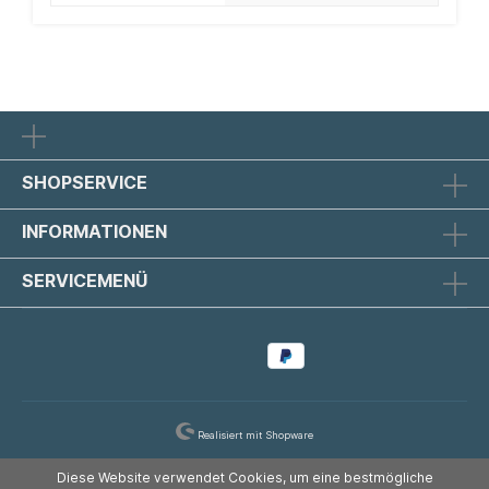
eine andere Größe oder andere Farben? Schreiben Sie
mir gern Ihre Vorstellungen, damit ich Ihr ganz
persönliches Schmuckstück herstellen kann.
SHOPSERVICE
INFORMATIONEN
SERVICEMENÜ
Realisiert mit Shopware
Diese Website verwendet Cookies, um eine bestmögliche