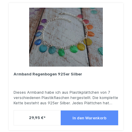
Armband Regenbogen 925er Silber
Dieses Armband habe ich aus Plastikplättchen von 7
verschiedenen Plastikflaschen hergestellt. Die komplette
Kette besteht aus 925er Silber. Jedes Plättchen hat
produktionsbedingt eine andere Form, damit wird jedes
Schmuckstück zu deinem individuellem Unikat.Das
29,95 €*
In den Warenkorb
Armband hat eine Länge von 22 cm. Sie wünschen sich
eine andere Größe oder andere Farben? Schreiben Sie
mir gern Ihre Vorstellungen, damit ich Ihr ganz