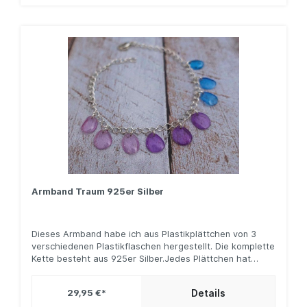
mir gern Ihre Vorstellungen, damit ich Ihr ganz
persönliches Schmuckstück herstellen kann.
Armband Traum 925er Silber
Dieses Armband habe ich aus Plastikplättchen von 3
verschiedenen Plastikflaschen hergestellt. Die komplette
Kette besteht aus 925er Silber.Jedes Plättchen hat
produktionsbedingt eine andere Form, damit wird jedes
Schmuckstück zu deinem individuellem Unikat.Das
Details
29,95 €*
Armband hat eine Länge von 21 cm. Sie wünschen sich