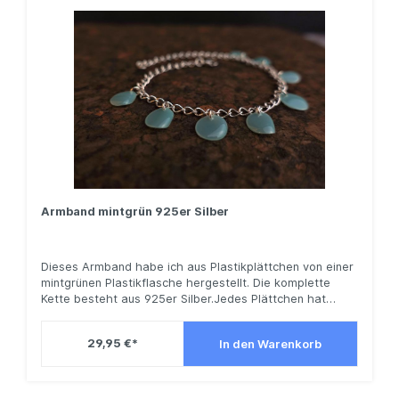
Schmuckstück herstellen kann.
Armband mintgrün 925er Silber
Dieses Armband habe ich aus Plastikplättchen von einer
mintgrünen Plastikflasche hergestellt. Die komplette
Kette besteht aus 925er Silber.Jedes Plättchen hat
produktionsbedingt eine andere Form, damit wird jedes
Schmuckstück zu deinem individuellem Unikat.Das
29,95 €*
In den Warenkorb
Armband hat eine Länge von 22,5 cm. Sie wünschen sich
eine andere Größe oder andere Farben? Schreiben Sie
mir gern Ihre Vorstellungen, damit ich Ihr ganz
persönliches Schmuckstück herstellen kann.