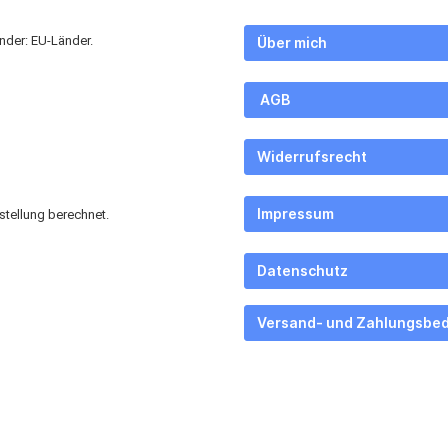
nder: EU-Länder.
Über m
AG
Widerrufsr
Impres
stellung berechnet.
Datensch
Versand- und Zahlungs