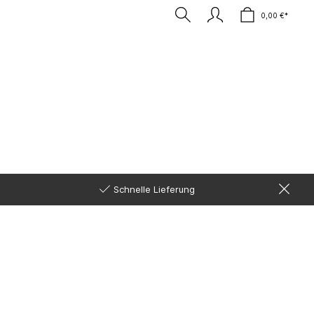
0,00 €*
0,00 €*
Schnelle Lieferung
Ohrstecker
Ornament