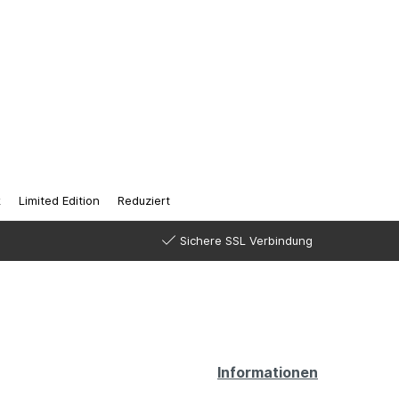
k
Limited Edition
Reduziert
Sichere SSL Verbindung
Creolen
Ketten
Gigantisch
Informationen